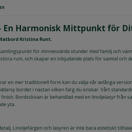
ER
– En Harmonisk Mittpunkt för D
atbord Kristina Runt.
n samlingspunkt för minnesvärda stunder med familj och vän
 stora rum, och skapar en inbjudande plats för samtal och de
rar en mer traditionell form kan du välja vår avlånga versi
äddarsy bordet i nästan vilken färg du önskar. Vårt standardv
finish. Bordsskivan är behandlad med en linoljelasyr från sa
de yta.
talj. Linoljefärgen och lasyren är inte bara estetiskt tilltal