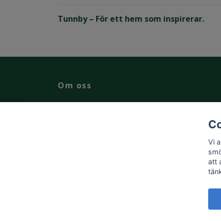
Tunnby – För ett hem som inspirerar.
Om oss
Välkommen till Tunnby. En gård i naturen där man 
leva långsamt en stund men samtidigt ha nära till
Co
vandring, god mat och unika upplevelser. Här bor d
vackert i vårt nyrenoverade gårdshotell. I butiken
Vi 
finner du nya och återbrukade möbler kombinerat
smö
med modern inredning.
att
tän
© 2026 Tunnby