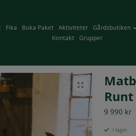
t
Fika
Boka Paket
Aktiviteter
Gårdsbutiken
Kontakt
Grupper
Matb
Runt
9 990 kr
I lager.