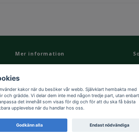
Mer information
S
kan
Vår berättelse
Guide & Tips
okies
u
använder kakor när du besöker vår webb. Självklart hembakta med
r och grädde. Vi delar dem inte med någon tredje part, utan enbart
 anpassa det innehåll som visas för dig och för att du ska få bästa
kbara upplevelse när du handlar hos oss.
Godkänn alla
Endast nödvändiga